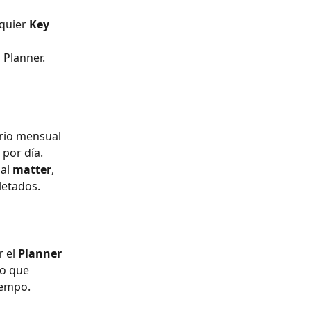
quier 
Key 
 Planner.
rio mensual 
por día.
al 
matter
, 
etados.
 el 
Planner
lo que 
iempo.