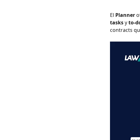
El 
Planner
 o
tasks
 y 
to-d
contracts qu