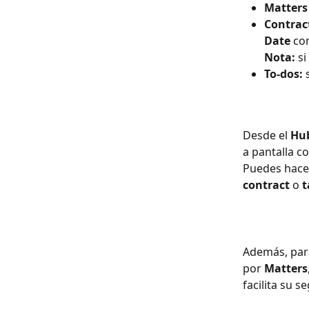
Matters 
Contrac
Date
 co
Nota:
 s
To-dos:
 
Desde el 
Hu
a pantalla c
Puedes hacer
contract
 o 
t
Además, para
por 
Matters
facilita su 