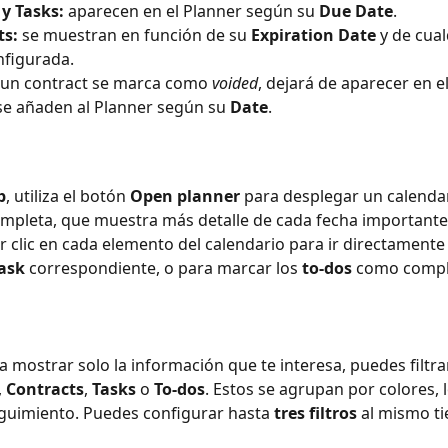
y Tasks:
 aparecen en el Planner según su 
Due Date
.
ts:
 se muestran en función de su 
Expiration Date
 y de cual
nfigurada.
i un contract se marca como 
voided
, dejará de aparecer en el
se añaden al Planner según su 
Date
.
b
, utiliza el botón 
Open planner
 para desplegar un calenda
ompleta, que muestra más detalle de cada fecha importante 
 clic en cada elemento del calendario para ir directamente 
ask
 correspondiente, o para marcar los 
to-dos
 como compl
 mostrar solo la información que te interesa, puedes filtrar
, 
Contracts
, 
Tasks
 o 
To-dos
. Estos se agrupan por colores, 
seguimiento. Puedes configurar hasta 
tres filtros
 al mismo t