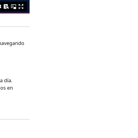
 navegando 
 día. 
dos en 