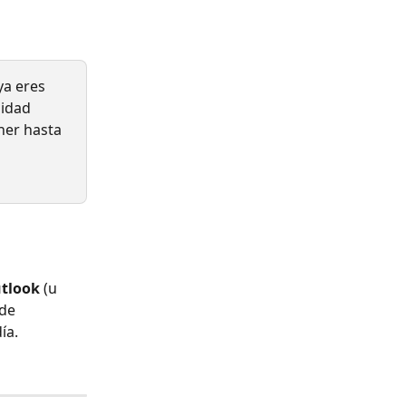
ya eres 
lidad 
ner hasta 
tlook
 (u 
de 
ía.